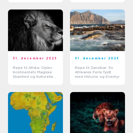
31. december 2023
31. december 2023
Rejse til Afrika: Oplev
Rejse til Zanzibar: En
Kontinentets Magiske
Afrikansk Perle fyldt
Skønhed og Kulturelle
med Historie og Eventyr
Rigdom