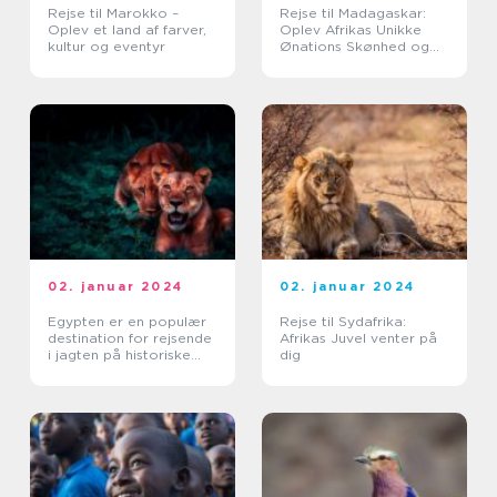
Rejse til Marokko –
Rejse til Madagaskar:
Oplev et land af farver,
Oplev Afrikas Unikke
kultur og eventyr
Ønations Skønhed og
Kultur
02. januar 2024
02. januar 2024
Egypten er en populær
Rejse til Sydafrika:
destination for rejsende
Afrikas Juvel venter på
i jagten på historiske
dig
skatte, solrige strande
og faraoernes mysterier