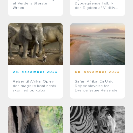
af Verdens Største
Dybdegående Indblik i
Ørken
den Rigdom af Vildtliv
på Det Sorte Kontinent
28. december 2023
08. november 2023
Rejser til Afrika: Oplev
Safari Afrika: En Unik
den magiske kontinents
Rejseoplevelse for
skønhed og kultur
Eventyrlystne Rejsende