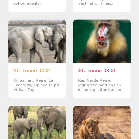
sol og eventyr
destination til en
overkommelig pris
05. januar 2024
05. januar 2024
Kilimanjaro Rejse: En
Kap Verde Rejse:
Eventyrlig Oplevelse på
Øgruppen med en unik
Afrikas Tag
kultur og naturskønhed