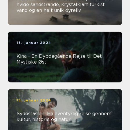
hvide sandstrande, krystalklart turkist
vand og en helt unik dyreliv
15. januar 2024
Kina - En Dybdegående Rejse til Det
Mystiske Øst
15. januar 2024
Sydøstasien: En eventyrlig rejse gennem
kultur, historie og natur