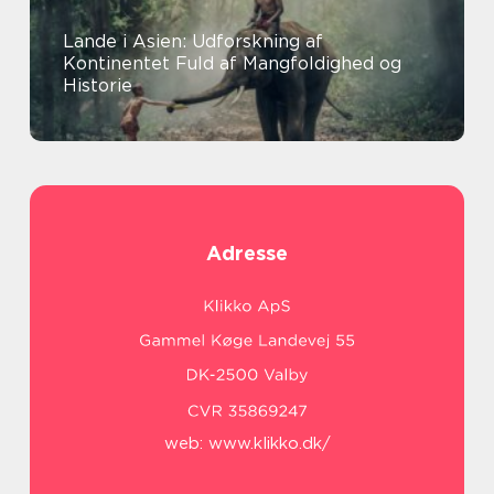
Lande i Asien: Udforskning af
Kontinentet Fuld af Mangfoldighed og
Historie
Adresse
web:
www.klikko.dk/