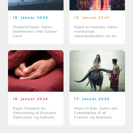
18. januar 2024
18. januar 2024
Thailand Rejse: Oplev
Rejse til Vietnam: Oplev
Skønheden i Det Gyldne
eventyrlige
Land
naturlandskaber og en
spændende kultur
18. januar 2024
17. januar 2024
Rejse Thailand: En
Rejse til Bali: Oplev den
Udforskning af Exotiske
Fabelagtige Ø af
Oplevelser og Kulturel
Eventyr og Skønhed
Rigdom