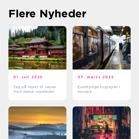
Flere Nyheder
01. juli 2025
07. marts 2025
Tag på rejser til Japan
Eventyrlige togrejser i
med dansk rejseleder
europa