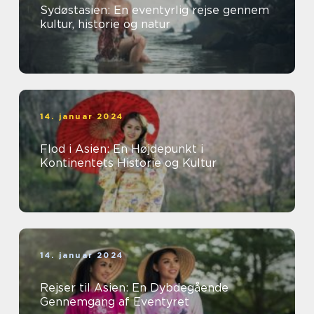
Sydøstasien: En eventyrlig rejse gennem
kultur, historie og natur
14. januar 2024
Flod i Asien: En Højdepunkt i
Kontinentets Historie og Kultur
14. januar 2024
Rejser til Asien: En Dybdegående
Gennemgang af Eventyret