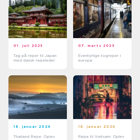
01. juli 2025
07. marts 2025
Tag på rejser til Japan
Eventyrlige togrejser i
med dansk rejseleder
europa
18. januar 2024
18. januar 2024
Thailand Rejse: Oplev
Rejse til Vietnam: Oplev