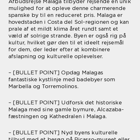
Afbudsrejse Malaga tilbyder rejsende en unik
mulighed for at opleve denne charmerende
spanske by til en reduceret pris. Malaga er
hovedstaden i Costa del Sol-regionen og kan
prale af et mildt klima året rundt samt et
væld af solrige strande. Byen er også rig på
kultur, hvilket gør den til et ideelt rejsemål
for dem, der leder efter at kombinere
afslapning og kulturelle oplevelser.
– [BULLET POINT] Opdag Malagas
fantastiske kystlinje med badebyer som
Marbella og Torremolinos.
– [BULLET POINT] Udforsk det historiske
Malaga med sine gamle bymure, Alcazaba-
fæstningen og Kathedralen i Malaga.
– [BULLET POINT] Nyd byens kulturelle
tilbud med et besøg på Picasso-museet eller