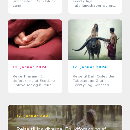
Skønheden i Det Gyldne
eventyrlige
Land
naturlandskaber og en
spændende kultur
18. januar 2024
17. januar 2024
Rejse Thailand: En
Rejse til Bali: Oplev den
Udforskning af Exotiske
Fabelagtige Ø af
Oplevelser og Kulturel
Eventyr og Skønhed
Rigdom
17. januar 2024
Rejse til Maldiverne: En udforskning af