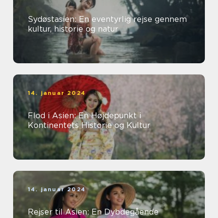
Sydøstasien: En eventyrlig rejse gennem
kultur, historie og natur
14. januar 2024
Flod i Asien: En Højdepunkt i
Kontinentets Historie og Kultur
14. januar 2024
Rejser til Asien: En Dybdegående