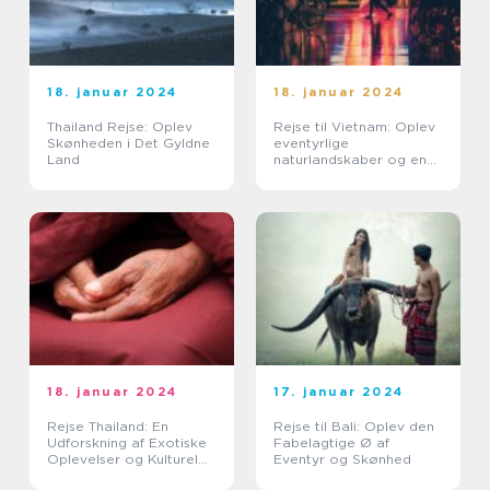
18. januar 2024
18. januar 2024
Thailand Rejse: Oplev
Rejse til Vietnam: Oplev
Skønheden i Det Gyldne
eventyrlige
Land
naturlandskaber og en
spændende kultur
18. januar 2024
17. januar 2024
Rejse Thailand: En
Rejse til Bali: Oplev den
Udforskning af Exotiske
Fabelagtige Ø af
Oplevelser og Kulturel
Eventyr og Skønhed
Rigdom