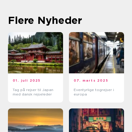
Flere Nyheder
01. juli 2025
07. marts 2025
Tag på rejser til Japan
Eventyrlige togrejser i
med dansk rejseleder
europa