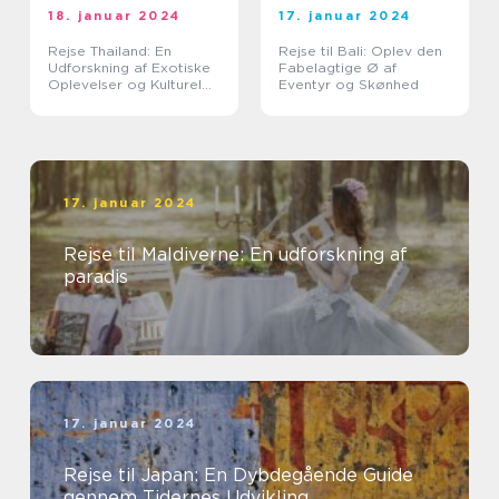
18. januar 2024
17. januar 2024
Rejse Thailand: En
Rejse til Bali: Oplev den
Udforskning af Exotiske
Fabelagtige Ø af
Oplevelser og Kulturel
Eventyr og Skønhed
Rigdom
17. januar 2024
Rejse til Maldiverne: En udforskning af
paradis
17. januar 2024
Rejse til Japan: En Dybdegående Guide
gennem Tidernes Udvikling